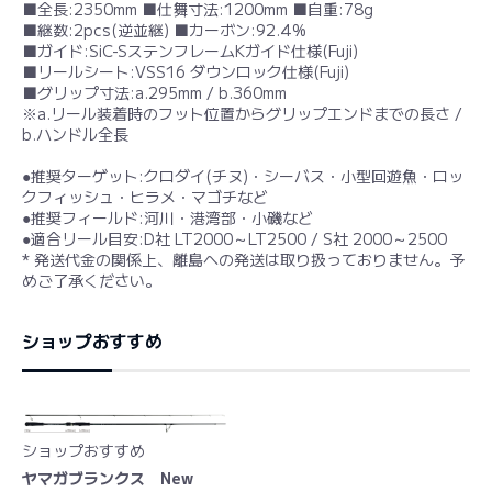
■全長:2350mm ■仕舞寸法:1200mm ■自重:78g
■継数:2pcs(逆並継) ■カーボン:92.4%
■ガイド:SiC-SステンフレームKガイド仕様(Fuji)
■リールシート:VSS16 ダウンロック仕様(Fuji)
■グリップ寸法:a.295mm / b.360mm
※a.リール装着時のフット位置からグリップエンドまでの長さ /
b.ハンドル全長
●推奨ターゲット:クロダイ(チヌ)・シーバス・小型回遊魚・ロッ
クフィッシュ・ヒラメ・マゴチなど
●推奨フィールド:河川・港湾部・小磯など
●適合リール目安:D社 LT2000～LT2500 / S社 2000～2500
* 発送代金の関係上、離島への発送は取り扱っておりません。予
めご了承ください。
ショップおすすめ
ショップおすすめ
ヤマガブランクス New