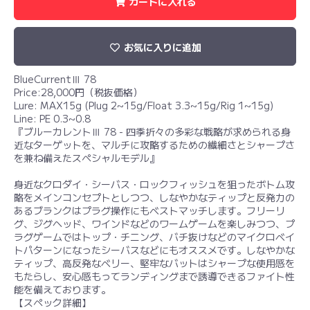
カートに入れる
お気に入りに追加
BlueCurrentⅢ 78
Price:28,000円（税抜価格）
Lure: MAX15g (Plug 2~15g/Float 3.3~15g/Rig 1~15g)
Line: PE 0.3~0.8
『ブルーカレントⅢ 78 - 四季折々の多彩な戦略が求められる身
近なターゲットを、マルチに攻略するための繊細さとシャープさ
を兼ね備えたスペシャルモデル』
身近なクロダイ・シーバス・ロックフィッシュを狙ったボトム攻
略をメインコンセプトとしつつ、しなやかなティップと反発力の
あるブランクはプラグ操作にもベストマッチします。フリーリ
グ、ジグヘッド、ワインドなどのワームゲームを楽しみつつ、プ
ラグゲームではトップ・チニング、バチ抜けなどのマイクロベイ
トパターンになったシーバスなどにもオススメです。しなやかな
ティップ、高反発なベリー、堅牢なバットはシャープな使用感を
もたらし、安心感もってランディングまで誘導できるファイト性
能を備えております。
【スペック詳細】