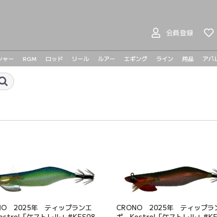
会員登録
シャー
RGM
ロッド
リール
ルアー
エギング
ライン
用品
アパ
ヤマガブランクス
BOMBADA
バスロッド
シーバスロッド
ジギングロッド
エギングロッド
ライトゲームロッド
ベイトリール
スピニングリール
プラドコ
ヘドン
ハンドメイドルアー
バスルアー
シーバスルアー
ライトゲーム
メタルジグ
トラウト
メガバ
メガバ
Go-Phi
その他
tict
NO 2025年 ティップランエ
CRONO 2025年 ティップラ
estrel「ケストレル」#KES08
ギ Kestrel「ケストレル」#KE