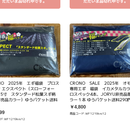
ただいま品切れ中です。
ただいま品切れ中です。
NO 2025年 エギ福袋 プロス
CRONO SALE 2025年 オ
 エクスペクト（スローフォー
専用エギ 福袋 イカメタルカ
.5寸 スタンダード松葉スギ柄
ロスペック4本、JORYU非売品
非売品カラー）ゆうパケット送料
ラー１本 ゆうパケット送料290
円
￥4,800
99
商品コード:
WF1219kro12
ド:
WF1219kro12