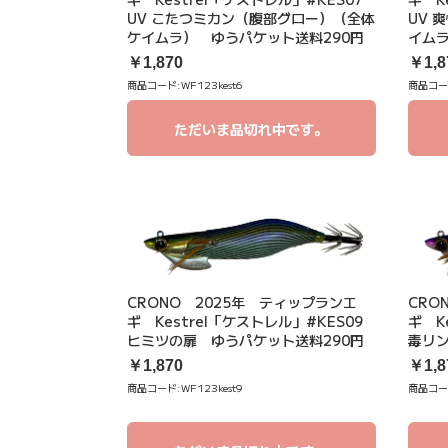
UV こたつミカン（腹部グロー）（全体
UV 
ケイムラ） ゆうパケット送料290円
イムラ
￥1,870
￥1,8
商品コード:
WF123kest6
商品コー
ただいま品切れ中です。
CRONO 2025年 ティップランエ
CRO
ギ Kestrel「ケストレル」#KES09
ギ K
ヒミツの扉 ゆうパケット送料290円
毒リン
￥1,870
￥1,8
商品コード:
WF123kest9
商品コー