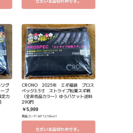
ただいま品切れ中です。
モリグ
CRONO 2025年 エギ福袋 プロス
ラープ
ペック3.5寸 ストライプ松葉スギ柄
限定カ
（全非売品カラー）ゆうパケット送料
円
290円
￥5,999
商品コード:
WF1219kro1
ただいま品切れ中です。