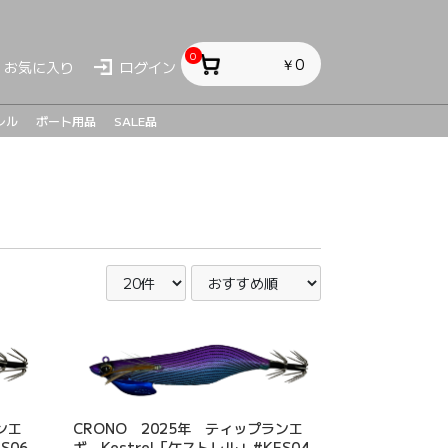
0
￥0
お気に入り
ログイン
レル
ボート用品
SALE品
ス
ス
sh
ンエ
CRONO 2025年 ティップランエ
S06
ギ Kestrel「ケストレル」#KES04