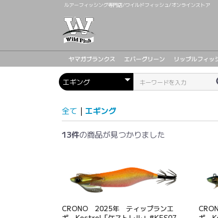
ルアーフィッシング専門店/ワイルドフィッシュ/オンラインストア
ヤマガブランクス
エバーグリーン
リップルフィッ
全て
|
エギング
13件
の商品が見つかりました
CRONO 2025年 ティップランエ
CRO
ギ Kestrel「ケストレル」#KES07
ギ K