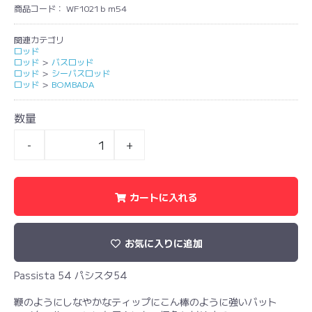
商品コード：
WF1021ｂｍ54
関連カテゴリ
ロッド
ロッド
＞
バスロッド
ロッド
＞
シーバスロッド
ロッド
＞
BOMBADA
数量
-
+
カートに入れる
お気に入りに追加
Passista 54 パシスタ54
鞭のようにしなやかなティップにこん棒のように強いバット