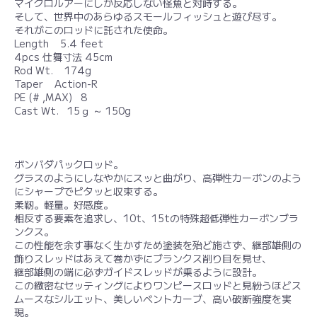
マイクロルアーにしか反応しない怪魚と対峙する。
そして、世界中のあらゆるスモールフィッシュと遊び尽す。
それがこのロッドに託された使命。
Length 5.4 feet
4pcs 仕舞寸法 45cm
Rod Wt. 174g
Taper Action-R
PE (# ,MAX) 8
Cast Wt. 15ｇ ～ 150g
ボンバダパックロッド。
グラスのようにしなやかにスッと曲がり、高弾性カーボンのよう
にシャープでピタッと収束する。
柔靭。軽量。好感度。
相反する要素を追求し、10t、15tの特殊超低弾性カーボンブラ
ンクス。
この性能を余す事なく生かすため塗装を殆ど施さず、継部雄側の
飾りスレッドはあえて巻かずにブランクス削り目を見せ、
継部雄側の端に必ずガイドスレッドが乗るように設計。
この緻密なセッティングによりワンピースロッドと見紛うほどス
ムースなシルエット、美しいベントカーブ、高い破断強度を実
現。