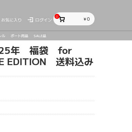
0
￥0
お気に入り
ログイン
レル
ボート用品
SALE品
25年 福袋 for
ス
ス
sh
AKE EDITION 送料込み