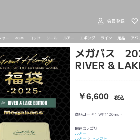
会員登録
シャー
RGM
ロッド
リール
ルアー
エギング
ライン
用品
アパ
ヤマガブランクス
BOMBADA
バスロッド
シーバスロッド
ジギングロッド
エギングロッド
ライトゲームロッド
ベイトリール
スピニングリール
プラドコ
ヘドン
ハンドメイドルアー
バスルアー
シーバスルアー
ライトゲーム
メタルジグ
トラウト
メガバス 20
メガバ
メガバ
Go-Phi
その他
tict
RIVER & L
￥6,600
税込
商品コード：
WF1126mgrｪ
関連カテゴリ
ルアー
ルアー
＞
トラウト