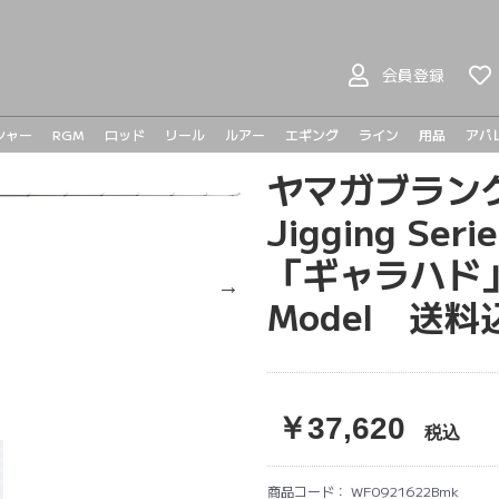
会員登録
シャー
RGM
ロッド
リール
ルアー
エギング
ライン
用品
アパ
ヤマガブランクス
BOMBADA
バスロッド
シーバスロッド
ジギングロッド
エギングロッド
ライトゲームロッド
ベイトリール
スピニングリール
プラドコ
ヘドン
ハンドメイドルアー
バスルアー
シーバスルアー
ライトゲーム
メタルジグ
トラウト
ヤマガブランクス
メガバ
メガバ
Go-Phi
その他
tict
Jigging S
「ギャラハド」Ga
Model 送料
￥37,620
税込
商品コード：
WF0921622Bmk