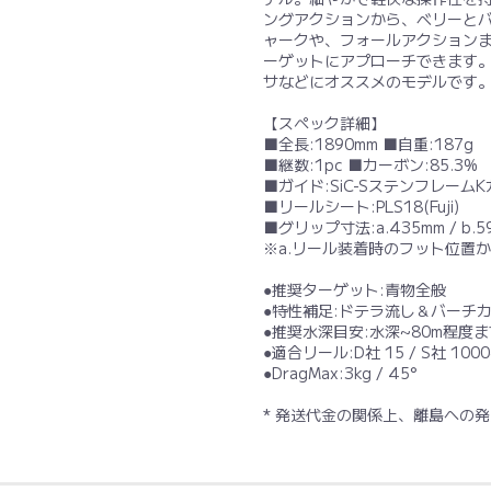
ングアクションから、ベリーと
ャークや、フォールアクション
ーゲットにアプローチできます
サなどにオススメのモデルです
【スペック詳細】
■全長:1890mm ■自重:187g
■継数:1pc ■カーボン:85.3%
■ガイド:SiC-SステンフレームKガ
■リールシート:PLS18(Fuji)
■グリップ寸法:a.435mm / b.5
※a.リール装着時のフット位置か
●推奨ターゲット:青物全般
●特性補足:ドテラ流し＆バーチ
●推奨水深目安:水深~80m程度ま
●適合リール:D社 15 / S社 1000
●DragMax:3kg / 45°
* 発送代金の関係上、離島への