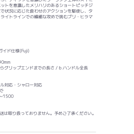
バットを意識したメリハリのあるショートピッチジ
まで状況に応じた食わせのアクションを駆使し、タ
。ライトラインでの繊細な攻めで挑むブリ・ヒラマ
。
イド仕様(Fuji)
90mm
らグリップエンドまでの長さ / b.ハンドル全長
カル対応・シャロー対応
で
~1500
発送は取り扱っておりません。予めご了承ください。