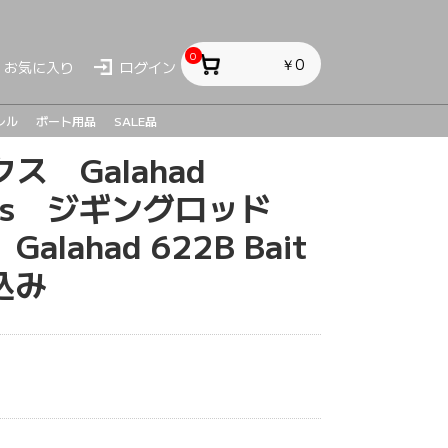
0
￥0
お気に入り
ログイン
レル
ボート用品
SALE品
 Galahad
ス
ス
sh
eries ジギングロッド
lahad 622B Bait
込み