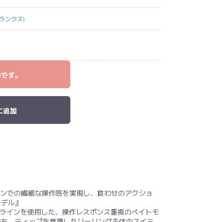
ブランクス)
中です。
に追加
トラインでの繊細な操作感を実現し、食わせのアクショ
モデル』
トラインを使用した、操作レスポンス重視のベイトモ
持ち、ティップを意識したリーリング主体のスイミ