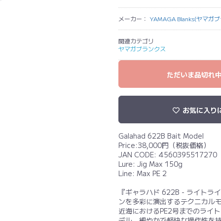
メーカー：
YAMAGA Blanks(ヤマガ
関連カテゴリ
ヤマガブランクス
ただいま品切れ
お気に入り
Galahad 622B Bait Model
Price:
38,000
円（税抜価格）
JAN CODE: 4560395517270
Lure: Jig Max 150g
Line: Max PE 2
『ギャラハド 622B - ライ
ンを多彩に演出するテクニカル
近海におけるPE2号までのライ
デル。細やかで軽快な操作性を