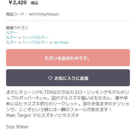
￥2,420
税込
商品コード：
WF0109gf90sw5
関連カテゴリ
ルアー
ルアー
＞
シーバスルアー
ルアー
＞
シーバスルアー
＞
Go-Phish
ただいま品切れ中です。
お気に入りに追加
まさにチューンドK-TENならではのスローシンキングモデルのリ
ップルポッパー9ｃｍ。凪のマルスズキ狙いはもちろん、春や早
秋にはヒラスズキ釣りのシークレット。浮かず沈まずのテンショ
ンで、ここぞという時には一瞬のフォールが効きます！
Main Target マルスズキ／ヒラスズキ
Size 90mm