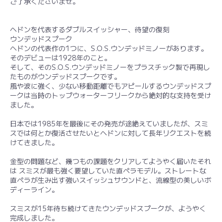
ご了承くださいませ。
ヘドンを代表するダブルスイッシャー、待望の復刻
ウンデッドスプーク
ヘドンの代表作の1つに、S.O.S.ウンデッドミノーがあります。
そのデビューは1928年のこと。
そして、そのS.O.S.ウンデッドミノーをプラスチック製で再現し
たものがウンデッドスプークです。
風や波に強く、少ない移動距離でもアピールするウンデッドスプ
ークは当時のトップウォーターフリークから絶対的な支持を受け
ました。
日本では1985年を最後にその発売が途絶えていましたが、スミ
スでは何とか復活させたいとヘドンに対して長年リクエストを続
けてきました。
金型の問題など、幾つもの課題をクリアしてようやく届いたそれ
は スミスが最も強く要望していた直ペラモデル。ストレートな
直ペラが生み出す強いスイッシュサウンドと、流線型の美しいボ
ディーライン。
スミスが15年待ち続けてきたウンデッドスプークが、ようやく
完成しました。