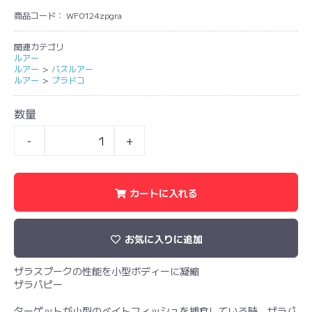
商品コード：
WF0124zpgra
関連カテゴリ
ルアー
ルアー
＞
バスルアー
ルアー
＞
プラドコ
数量
-
+
カートに入れる
お気に入りに追加
ザラスプークの性能を小型ボディーに凝縮
ザラパピー
ターゲットが小型のベイトフィッシュを捕食している時、ザラパ