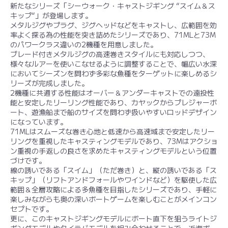
新たなシリーズ「シーウォーク・キャストジギング “スイム＆ス
キップ“」が登場します。
メタルジグやプラグ、ジグヘッドなどをキャストし、広範囲を効
率よく探る為の性能を突き詰めたシリーズであり、71MLと73M
のパワークラス違いの2機種を用意しました。
ブレード付きメタルジグの高速巻きスタイルにも対応しつつ、
様々なルアーを使いこなせるように調整することで、幅広い水深
においてシーズンを問わず多彩な魚種をターゲットに楽しめるシ
リーズが完成しました。
2機種に共通する性能はオーバー＆アンダーキャストでの遠投性
能と安定したリーリング性能であり、カヤックからプレジャーボ
ート、遊漁船まで船のサイズを問わず扱いやすいロッドデザイン
になっています。
71MLはスムーズな巻き心地と低速から高速域まで安定したリー
リングを重視したキャスティングモデルであり、73Mはアクショ
ン重視の手返しの良さを求めたキャスティングモデルという位置
づけです。
線の誘いである「スイム」（ただ巻き）と、縦の誘いである「ス
キップ」（リフトアンドフォールやワインドなど）を駆使した広
範囲＆全層攻略による多魚種を目指したシリーズであり、手軽に
楽しみながらも奥の深いボートゲームを楽しむことがメインコン
セプトです。
更に、このキャストジギングモデルにボート直下を狙うライトジ
ギングモデルやタイラバモデルを組み合わせることで、近海ボー