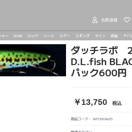
会員登録
シャー
RGM
ロッド
リール
ルアー
エギング
ライン
用品
アパ
ヤマガブランクス
BOMBADA
バスロッド
シーバスロッド
ジギングロッド
エギングロッド
ライトゲームロッド
ベイトリール
スピニングリール
プラドコ
ヘドン
ハンドメイドルアー
バスルアー
シーバスルアー
ライトゲーム
メタルジグ
トラウト
ダッチラボ 
メガバ
メガバ
Go-Phi
その他
tict
D.L.fish 
パック600円
￥13,750
税込
商品コード：
WF0904dl5
関連カテゴリ