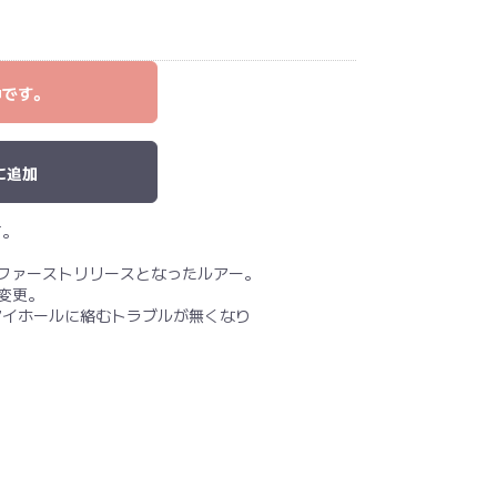
中です。
に追加
す。
のファーストリリースとなったルアー。
変更。
アイホールに絡むトラブルが無くなり