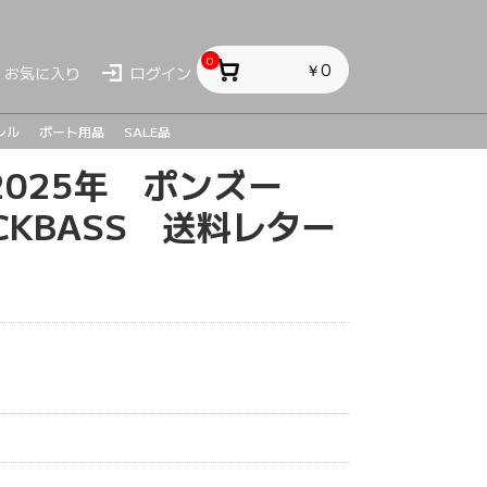
0
￥0
お気に入り
ログイン
レル
ボート用品
SALE品
2025年 ポンズー
ス
ス
sh
BLACKBASS 送料レター