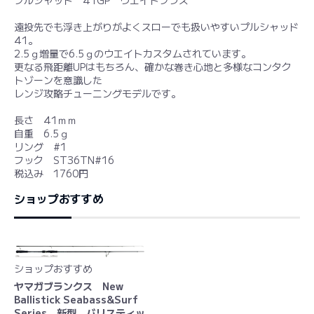
プルシャッド 41GP ウエイトプラス
遠投先でも浮き上がりがよくスローでも扱いやすいプルシャッド
41。
2.5ｇ増量で6.5ｇのウエイトカスタムされています。
更なる飛距離UPはもちろん、確かな巻き心地と多様なコンタク
トゾーンを意識した
レンジ攻略チューニングモデルです。
長さ 41ｍｍ
自重 6.5ｇ
リング #1
フック ST36TN#16
税込み 1760円
ショップおすすめ
ショップおすすめ
ヤマガブランクス New
Ballistick Seabass&Surf
Series 新型 バリスティッ