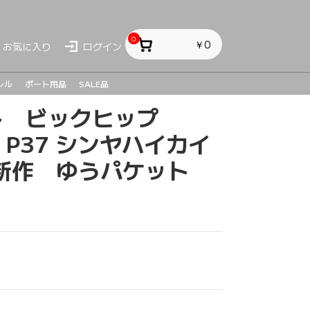
0
￥0
お気に入り
ログイン
レル
ボート用品
SALE品
クト ビックヒップ
ス
ス
sh
CD P37 シンヤハイカイ
年新作 ゆうパケット