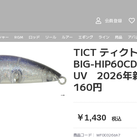
会員登録
シャー
RGM
ロッド
リール
ルアー
エギング
ライン
用品
アパ
ヤマガブランクス
BOMBADA
バスロッド
シーバスロッド
ジギングロッド
エギングロッド
ベイトリール
スピニングリール
プラドコ
ヘドン
ハンドメイドルアー
バスルアー
シーバスルアー
ライトゲーム
メタルジグ
トラウト
TICT ティ
メガバ
メガバ
Go-Phi
その他
tict
BIG-HIP60
UV 2026
160円
￥1,430
税込
商品コード：
WF00326bh7