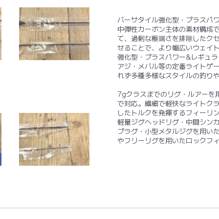
バーサタイル強化型・プラスパ
中弾性カーボン主体の素材構成
て、過剰な極端さを排除したク
せることで、より幅広いウェイ
強化型・プラスパワー&レギュラ
アジ・メバル等の定番ライトゲ
れず多種多様なスタイルの釣り
7gクラスまでのリグ・ルアーを
で対応。繊細で軽快なライトク
したトルクを発揮するフィーリ
軽量ジグヘッドリグ・中間シン
プラグ・小型メタルジグを用い
やフリーリグを用いたロックフ