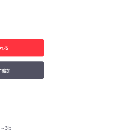
れる
に追加
～3lb