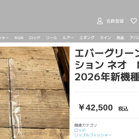
会員登録
シャー
RGM
ロッド
リール
ルアー
エギング
ライン
用品
アパ
ヤマガブランクス
BOMBADA
バスロッド
シーバスロッド
ジギングロッド
エギングロッド
ベイトリール
スピニングリール
プラドコ
ヘドン
ハンドメイドルアー
バスルアー
シーバスルアー
ライトゲーム
メタルジグ
トラウト
エバーグリー
メガバ
メガバ
Go-Phi
その他
tict
ション ネオ N
2026年新機
￥42,500
税込
関連カテゴリ
ロッド
リップルフィッシャー