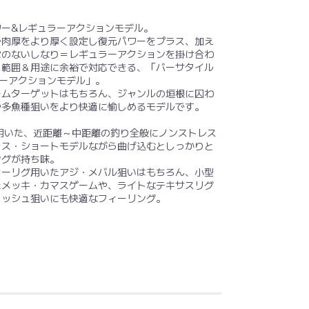
ワー&レギュラーアクションモデル。
で肉厚をより厚く設定し復元パワーをプラス、加え
セのないしなり＝レギュラーアクションを掛け合わ
ト範囲＆用途に余裕で対応できる、「バーサタイル
ーアクションモデル」。
ームターゲットはもちろん、ジャンルの垣根に囚わ
や多魚種狙いをより快適に愉しめるモデルです。
用いた、近距離～中距離の釣り全般にノンストレス
ラス・ショートモデルながら曲げ込むとしっかりと
ングが持ち味。
カーリグ用いたアジ・メバル狙いはもちろん、小型
たメッキ・カマスゲームや、ライトなテキサスリグ
ィッシュ狙いにも快適なフィーリング。