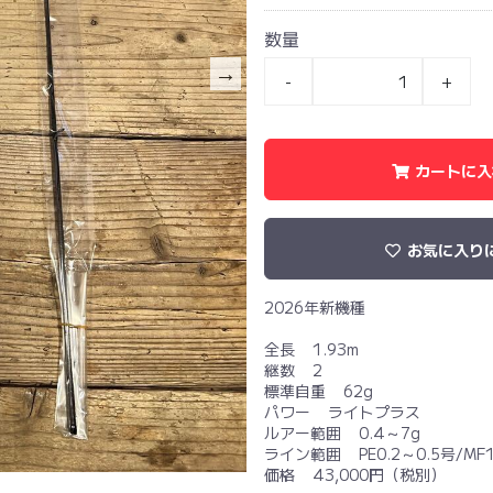
数量
-
+
カートに入
お気に入り
2026年新機種
全長 1.93m
継数 2
標準自重 62g
パワー ライトプラス
ルアー範囲 0.4～7g
ライン範囲 PE0.2～0.5号/MF1
価格 43,000円（税別）