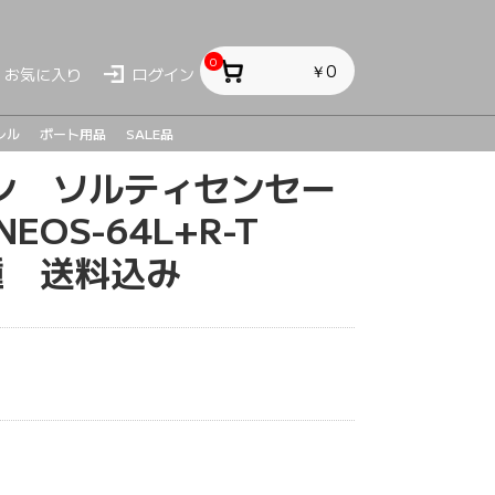
0
￥0
お気に入り
ログイン
レル
ボート用品
SALE品
ン ソルティセンセー
ス
ス
sh
EOS-64L+R-T
種 送料込み