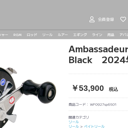
会員登録
シャー
RGM
ロッド
リール
ルアー
エギング
ライン
用品
アパ
ヤマガブランクス
BOMBADA
バスロッド
シーバスロッド
ジギングロッド
エギングロッド
ベイトリール
スピニングリール
プラドコ
ヘドン
ハンドメイドルアー
バスルアー
シーバスルアー
ライトゲーム
メタルジグ
トラウト
Ambassadeur
メガバ
メガバ
Go-Phi
その他
tict
Black 20
￥53,900
税込
商品コード：
WF0927sp6501
関連カテゴリ
リール
リール
＞
ベイトリール