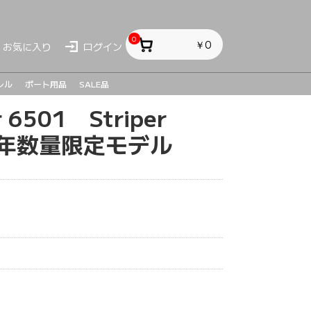
0
￥0
お気に入り
ログイン
レル
ボート用品
SALE品
 6501 Striper
ス
ス
sh
24年数量限定モデル