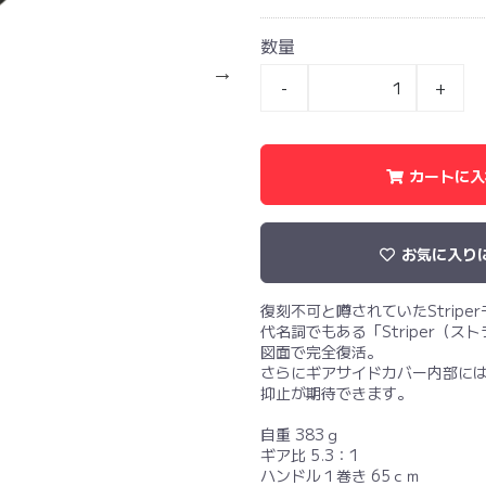
数量
-
+
カートに入
お気に入り
復刻不可と噂されていたStripe
代名詞でもある「Striper（
図面で完全復活。
さらにギアサイドカバー内部には
抑止が期待できます。
自重 383ｇ
ギア比 5.3：1
ハンドル１巻き 65ｃｍ