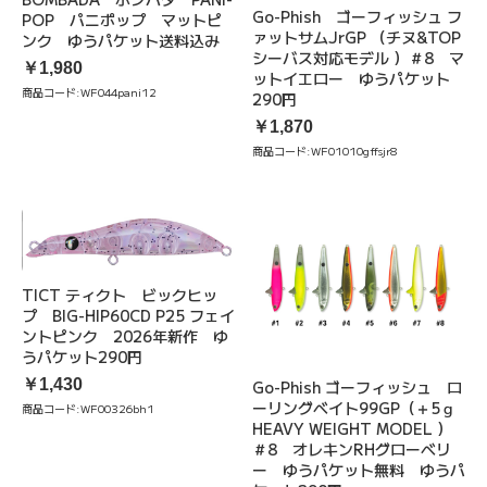
Go-Phish ゴーフィッシュ フ
POP パニポップ マットピ
ァットサムJrGP （チヌ&TOP
ンク ゆうパケット送料込み
シーバス対応モデル ）＃8 マ
￥1,980
ットイエロー ゆうパケット
商品コード:
WF044pani12
290円
￥1,870
商品コード:
WF01010gffsjr8
TICT ティクト ビックヒッ
プ BIG-HIP60CD P25 フェイ
ントピンク 2026年新作 ゆ
うパケット290円
￥1,430
Go-Phish ゴーフィッシュ ロ
ーリングベイト99GP（＋5ｇ
商品コード:
WF00326bh1
HEAVY WEIGHT MODEL ）
＃8 オレキンRHグローベリ
ー ゆうパケット無料 ゆうパ