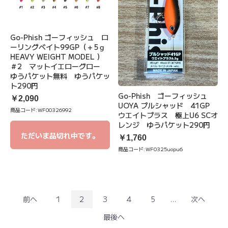
Go-Phish ゴーフィッシュ ロ
ーリングベイト99GP（＋5ｇ
HEAVY WEIGHT MODEL ）
＃2 マットイエローグロー
ゆうパケット無料 ゆうパケッ
ト290円
Go-Phish ゴーフィッシュ
￥2,090
UOYA プルシャッド 41GP
商品コード:
WF00326992
ウエイトプラス 極上U6 SCオ
レンジ ゆうパケット290円
ただいま品切れ中です。
￥1,760
商品コード:
WF0325uopu6
前へ
1
2
3
4
5
...
次へ
最後へ